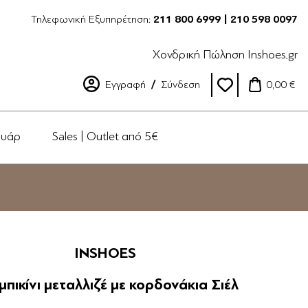
Τηλεφωνική Εξυπηρέτηση:
211 800 6999 | 210 598 0097
Χονδρική Πώληση Inshoes.gr
Εγγραφή
Σύνδεση
0,00 €
ουάρ
Sales | Outlet από 5€
INSHOES
μπικίνι μεταλλιζέ με κορδονάκια Σιέλ