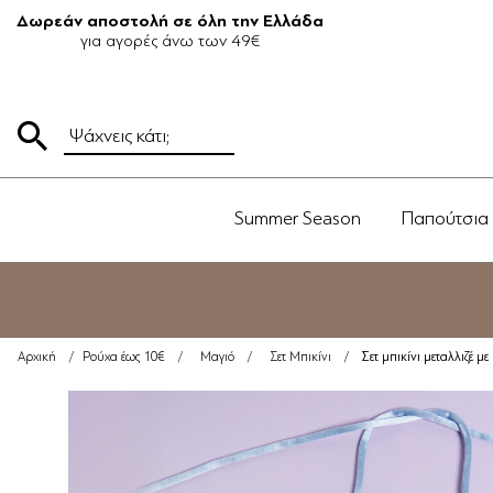
Δωρεάν αποστολή σε όλη την Ελλάδα
για αγορές άνω των 49€
Summer Season
Παπούτσια
Σετ μπικίνι μεταλλιζέ μ
Αρχική
/
Ρούχα έως 10€
/
Μαγιό
/
Σετ Μπικίνι
/