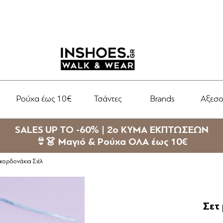
Ρούχα έως 10€
Τσάντες
Brands
Αξεσ
SALES UP TO -60% | 2ο ΚΥΜΑ ΕΚΠΤΩΣΕΩΝ
👙👗 Μαγιό & Ρούχα ΟΛΑ έως 10€
ε κορδονάκια Σιέλ
Σετ 