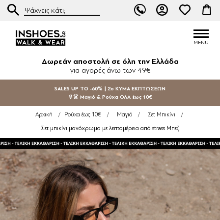
Δωρεάν αποστολή σε όλη την Ελλάδα
για αγορές άνω των 49€
SALES UP TO -60% | 2ο ΚΥΜΑ ΕΚΠΤΩΣΕΩΝ
👙👗 Μαγιό & Ρούχα ΟΛΑ έως 10€
Αρχική
/
Ρούχα έως 10€
/
Μαγιό
/
Σετ Μπικίνι
/
Σετ μπικίνι μονόχρωμο με λεπτομέρεια από strass Μπεζ