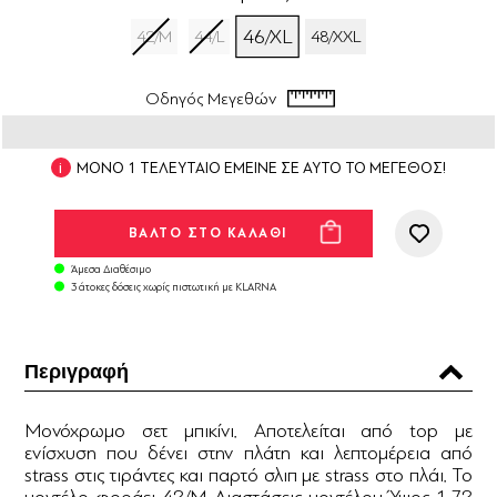
46/XL
42/M
44/L
48/XXL
Οδηγός Μεγεθών
ΜΟΝΟ 1 ΤΕΛΕΥΤΑΙΟ ΕΜΕΙΝΕ ΣΕ ΑΥΤΟ ΤΟ ΜΕΓΕΘΟΣ!
Άμεσα Διαθέσιμο
3 άτοκες δόσεις χωρίς πιστωτική με KLARNA
Περιγραφή
Μονόχρωμο σετ μπικίνι. Αποτελείται από top με
ενίσχυση που δένει στην πλάτη και λεπτομέρεια από
strass στις τιράντες και παρτό σλιπ με strass στο πλάι. Το
μοντέλο φοράει 42/M Διαστάσεις μοντέλου Ύψος 1.72