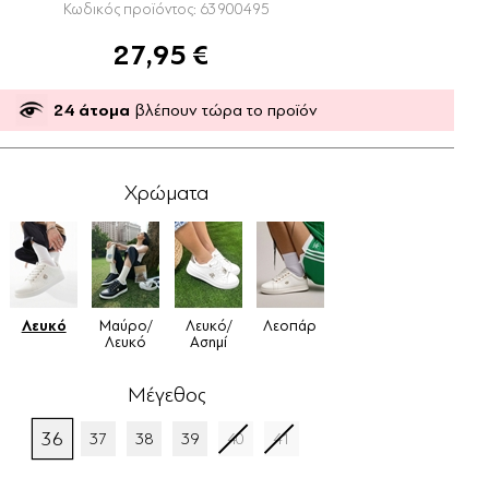
Κωδικός προϊόντος:
63900495
27,95 €
24
άτομα
βλέπουν τώρα το προϊόν
Χρώματα
Λευκό
Μαύρο/
Λευκό/
Λεοπάρ
Λευκό
Ασημί
Μέγεθος
36
37
38
39
40
41