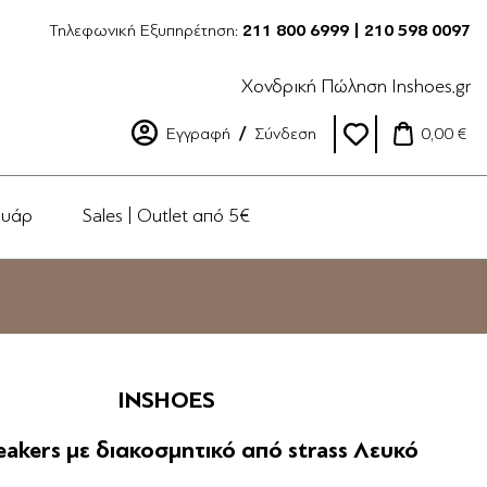
Τηλεφωνική Εξυπηρέτηση:
211 800 6999 | 210 598 0097
Χονδρική Πώληση Inshoes.gr
Εγγραφή
Σύνδεση
0,00 €
ουάρ
Sales | Outlet από 5€
INSHOES
eakers με διακοσμητικό από strass Λευκό