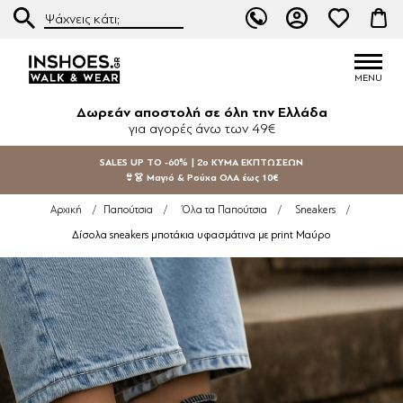
Δωρεάν αποστολή σε όλη την Ελλάδα
για αγορές άνω των 49€
SALES UP TO -60% | 2ο ΚΥΜΑ ΕΚΠΤΩΣΕΩΝ
👙👗 Μαγιό & Ρούχα ΟΛΑ έως 10€
Αρχική
/
Παπούτσια
/
Όλα τα Παπούτσια
/
Sneakers
/
Δίσολα sneakers μποτάκια υφασμάτινα με print Μαύρο