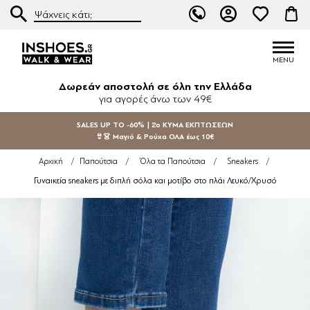
Δωρεάν αποστολή σε όλη την Ελλάδα
για αγορές άνω των 49€
SALES UP TO -60% | 2ο ΚΥΜΑ ΕΚΠΤΩΣΕΩΝ
👙👗 Μαγιό & Ρούχα ΟΛΑ έως 10€
Αρχική
/
Παπούτσια
/
Όλα τα Παπούτσια
/
Sneakers
/
Γυναικεία sneakers με διπλή σόλα και μοτίβο στο πλάι Λευκό/Χρυσό