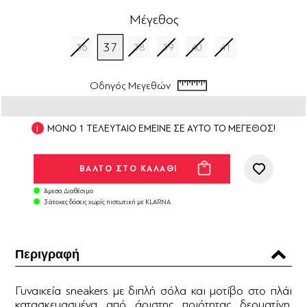
Μέγεθος
37
36
38
39
40
41
Οδηγός Μεγεθών
ΜΟΝΟ 1 ΤΕΛΕΥΤΑΙΟ ΕΜΕΙΝΕ ΣΕ ΑΥΤΟ ΤΟ ΜΕΓΕΘΟΣ!
Άμεσα Διαθέσιμο
3 άτοκες δόσεις χωρίς πιστωτική με KLARNA
Περιγραφή
Γυναικεία sneakers με διπλή σόλα και μοτίβο στο πλάι
κατασκευασμένα από άριστης ποιότητας δερματίνη.