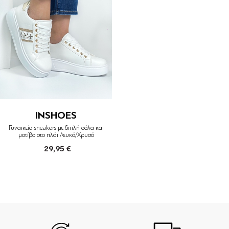
INSHOES
Γυναικεία sneakers με διπλή σόλα και
μοτίβο στο πλάι Λευκό/Χρυσό
29,95 €