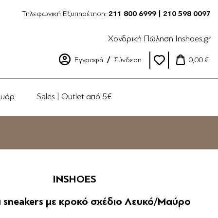
Τηλεφωνική Εξυπηρέτηση:
211 800 6999 | 210 598 0097
Χονδρική Πώληση Inshoes.gr
Εγγραφή
Σύνδεση
0,00 €
ουάρ
Sales | Outlet από 5€
INSHOES
α sneakers με κροκό σχέδιο Λευκό/Μαύρο