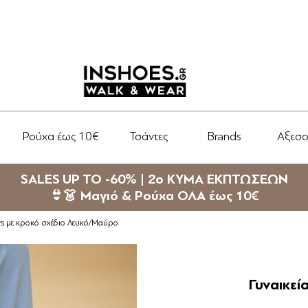
Ρούχα έως 10€
Τσάντες
Brands
Αξεσ
SALES UP TO -60% | 2ο ΚΥΜΑ ΕΚΠΤΩΣΕΩΝ
👙👗 Μαγιό & Ρούχα ΟΛΑ έως 10€
ers με κροκό σχέδιο Λευκό/Μαύρο
Γυναικεί