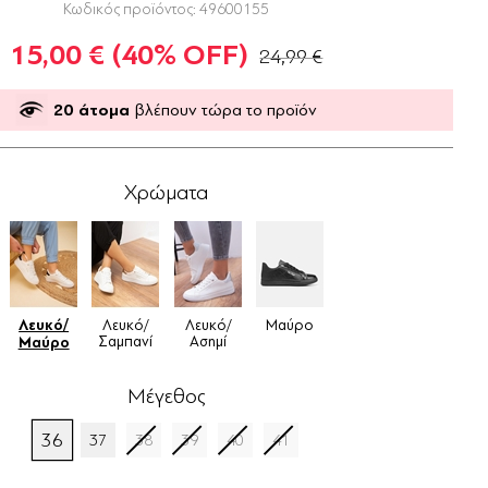
Κωδικός προϊόντος:
49600155
15,00 €
(40% OFF)
24,99 €
20
άτομα
βλέπουν τώρα το προϊόν
Χρώματα
Λευκό/
Λευκό/
Λευκό/
Μαύρο
Σαμπανί
Ασημί
Μαύρο
Μέγεθος
36
37
38
39
40
41