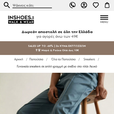
Δωρεάν αποστολή σε όλη την Ελλάδα
για αγορές άνω των 49€
SALES UP TO -60% | 2ο ΚΥΜΑ ΕΚΠΤΩΣΕΩΝ
👙👗 Μαγιό & Ρούχα ΟΛΑ έως 10€
Αρχική
/
Παπούτσια
/
Όλα τα Παπούτσια
/
Sneakers
/
Γυναικεία sneakers σε απλή γραμμή με σχέδιο στο πλάι Λευκό