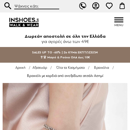
Δωρεάν αποστολή σε όλη την Ελλάδα
για αγορές άνω των 49€
SALES UP TO -60% | 2ο ΚΥΜΑ ΕΚΠΤΩΣΕΩΝ
👙👗 Μαγιό & Ρούχα ΟΛΑ έως 10€
Αρχική
/
Αξεσουάρ
/
Όλα τα Κοσμήματα
/
Βραχιόλια
/
Βραχιόλι με καρδιά από ανοξείδωτο ατσάλι Ασημί