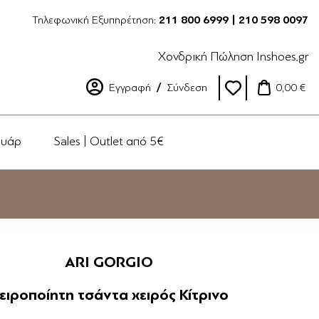
Τηλεφωνική Εξυπηρέτηση:
211 800 6999 | 210 598 0097
Χονδρική Πώληση Inshoes.gr
Εγγραφή
Σύνδεση
0,00 €
ουάρ
Sales | Outlet από 5€
ARI GORGIO
ειροποίητη τσάντα χειρός Κίτρινο