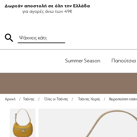
Δωρεάν αποστολή σε όλη την Ελλάδα
για αγορές άνω των 49€
Summer Season
Παπούτσια
Χειροποίητη τσάν
Αρχική
/
Τσάντες
/
Όλες οι Τσάντες
/
Τσάντες Χειρός
/