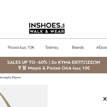
Ρούχα έως 10€
Τσάντες
Brands
Αξεσ
SALES UP TO -60% | 2ο ΚΥΜΑ ΕΚΠΤΩΣΕΩΝ
👙👗 Μαγιό & Ρούχα ΟΛΑ έως 10€
τα χειρός Κίτρινο
Χ