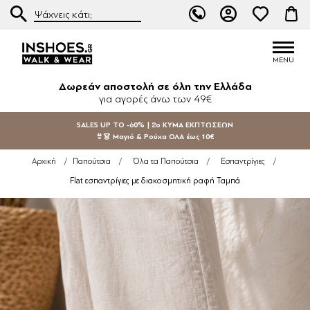
Δωρεάν αποστολή σε όλη την Ελλάδα
για αγορές άνω των 49€
SALES UP TO -60% | 2ο ΚΥΜΑ ΕΚΠΤΩΣΕΩΝ
👙👗 Μαγιό & Ρούχα ΟΛΑ έως 10€
Αρχική
/
Παπούτσια
/
Όλα τα Παπούτσια
/
Εσπαντρίγιες
/
Flat εσπαντρίγιες με διακοσμητική ραφή Ταμπά