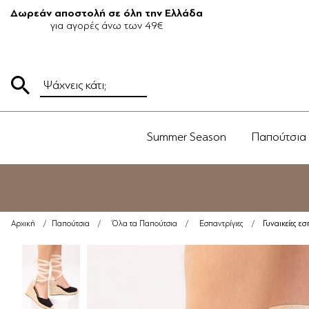
Δωρεάν αποστολή σε όλη την Ελλάδα
για αγορές άνω των 49€
Summer Season
Παπούτσια
Γυναικείες ε
Αρχική
/
Παπούτσια
/
Όλα τα Παπούτσια
/
Εσπαντρίγιες
/