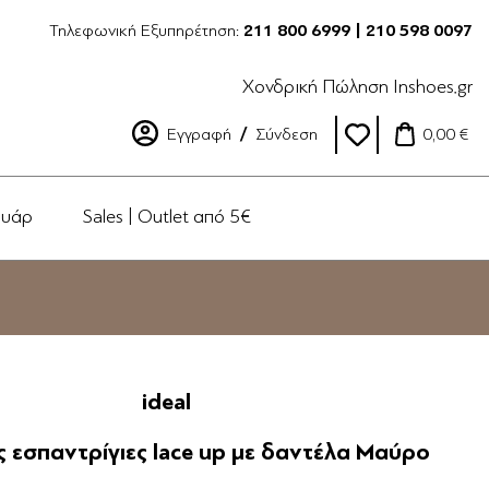
Τηλεφωνική Εξυπηρέτηση:
211 800 6999 | 210 598 0097
Χονδρική Πώληση Inshoes.gr
Εγγραφή
Σύνδεση
0,00 €
ουάρ
Sales | Outlet από 5€
ideal
ες εσπαντρίγιες lace up με δαντέλα Μαύρο