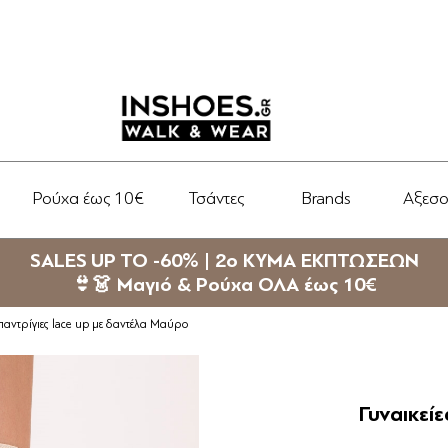
Ρούχα έως 10€
Τσάντες
Brands
Αξεσ
SALES UP TO -60% | 2ο ΚΥΜΑ ΕΚΠΤΩΣΕΩΝ
👙👗 Μαγιό & Ρούχα ΟΛΑ έως 10€
σπαντρίγιες lace up με δαντέλα Μαύρο
Γυναικεί