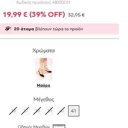
Κωδικός προϊόντος:
48000261
19,99 €
(39% OFF)
32,95 €
20
άτομα
βλέπουν τώρα το προϊόν
Χρώματα
Μαύρο
Μέγεθος
41
36
37
38
39
40
Οδηγός Μεγεθών