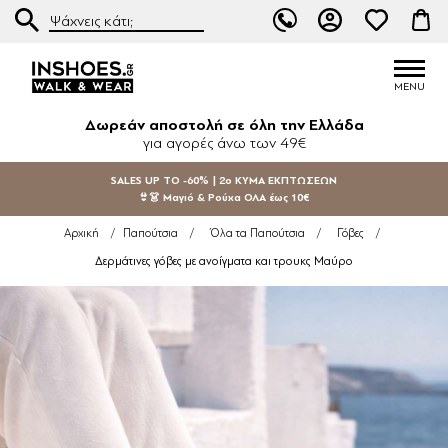
Δωρεάν αποστολή σε όλη την Ελλάδα
για αγορές άνω των 49€
SALES UP TO -60% | 2ο ΚΥΜΑ ΕΚΠΤΩΣΕΩΝ
👙👗 Μαγιό & Ρούχα ΟΛΑ έως 10€
Αρχική
/
Παπούτσια
/
Όλα τα Παπούτσια
/
Γόβες
/
Δερμάτινες γόβες με ανοίγματα και τρουκς Μαύρο