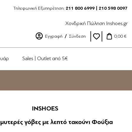
Τηλεφωνική Εξυπηρέτηση:
211 800 6999 | 210 598 0097
Χονδρική Πώληση Inshoes.gr
Εγγραφή
Σύνδεση
0,00 €
ουάρ
Sales | Outlet από 5€
INSHOES
 μυτερές γόβες με λεπτό τακούνι Φούξια