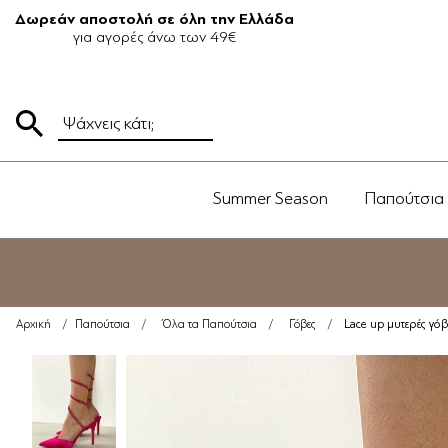
Δωρεάν αποστολή σε όλη την Ελλάδα
για αγορές άνω των 49€
Summer Season
Παπούτσια
Lace up μυτερές γόβ
Αρχική
/
Παπούτσια
/
Όλα τα Παπούτσια
/
Γόβες
/