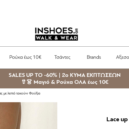
Ρούχα έως 10€
Τσάντες
Brands
Αξεσ
SALES UP TO -60% | 2ο ΚΥΜΑ ΕΚΠΤΩΣΕΩΝ
👙👗 Μαγιό & Ρούχα ΟΛΑ έως 10€
ες με λεπτό τακούνι Φούξια
Lace up