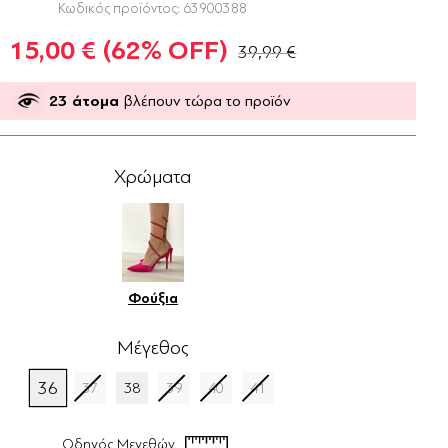
Κωδικός προϊόντος:
63900388
15,00 €
(62% OFF)
39,99 €
23
άτομα
βλέπουν τώρα το προϊόν
Χρώματα
Φούξια
Μέγεθος
36
37
38
39
40
41
Οδηγός Μεγεθών