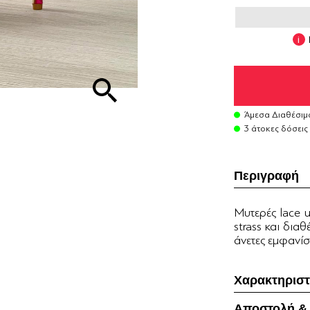
Άμεσα Διαθέσιμ
3 άτοκες δόσεις
Περιγραφή
Mυτερές lace 
strass και δια
άνετες εμφανίσε
Χαρακτηριστ
Αποστολή &