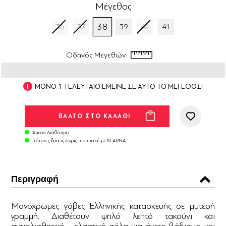
Μέγεθος
38
36
37
39
40
41
Οδηγός Μεγεθών
ΜΟΝΟ 1 ΤΕΛΕΥΤΑΙΟ ΕΜΕΙΝΕ ΣΕ ΑΥΤΟ ΤΟ ΜΕΓΕΘΟΣ!
Άμεσα Διαθέσιμο
3 άτοκες δόσεις χωρίς πιστωτική με KLARNA
Περιγραφή
Μονόχρωμες γόβες Ελληνικής κατασκευής σε μυτερή
γραμμή. Διαθέτουν ψηλό λεπτό τακούνι και
αντιολισθητική - ελαστική σόλα για άνετο βάδισμα και