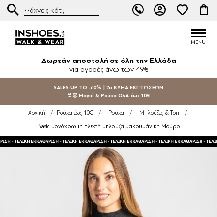
Δωρεάν αποστολή σε όλη την Ελλάδα
για αγορές άνω των 49€
SALES UP TO -60% | 2ο ΚΥΜΑ ΕΚΠΤΩΣΕΩΝ
👙👗 Μαγιό & Ρούχα ΟΛΑ έως 10€
Αρχική
/
Ρούχα έως 10€
/
Ρούχα
/
Μπλούζες & Τοπ
/
Basic μονόχρωμη πλεκτή μπλούζα μακρυμάνικη Μαύρο