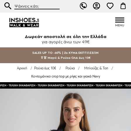
Δωρεάν αποστολή σε όλη την Ελλάδα
για αγορές άνω των 49€
SALES UP TO -60% | 2ο ΚΥΜΑ ΕΚΠΤΩΣΕΩΝ
👙👗 Μαγιό & Ρούχα ΟΛΑ έως 10€
Αρχική
/
Ρούχα έως 10€
/
Ρούχα
/
Μπλούζες & Τοπ
/
Κοντομάνικο crop top με ρίγες και γιακά Navy