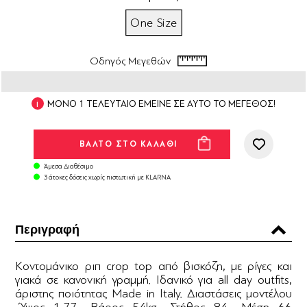
One Size
Οδηγός Μεγεθών
ΜΟΝΟ 1 ΤΕΛΕΥΤΑΙΟ ΕΜΕΙΝΕ ΣΕ ΑΥΤΟ ΤΟ ΜΕΓΕΘΟΣ!
Άμεσα Διαθέσιμο
3 άτοκες δόσεις χωρίς πιστωτική με KLARNA
Περιγραφή
Κοντομάνικο ριπ crop top από βισκόζη, με ρίγες και
γιακά σε κανονική γραμμή. Ιδανικό για all day outfits,
άριστης ποιότητας Made in Italy. Διαστάσεις μοντέλου
-Ύψος 1,77 -Βάρος 54kg -Στήθος 84 -Μέση 66