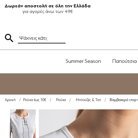
Δωρεάν αποστολή σε όλη την Ελλάδα
για αγορές άνω των 49€
Summer Season
Παπούτσια
Βαμβακερό crop 
Αρχική
/
Ρούχα έως 10€
/
Ρούχα
/
Μπλούζες & Τοπ
/