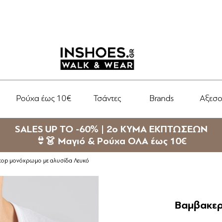
Ρούχα έως 10€
Τσάντες
Brands
Αξεσ
SALES UP TO -60% | 2ο ΚΥΜΑ ΕΚΠΤΩΣΕΩΝ
👙👗 Μαγιό & Ρούχα ΟΛΑ έως 10€
top μονόχρωμο με αλυσίδα Λευκό
Βαμβακερ