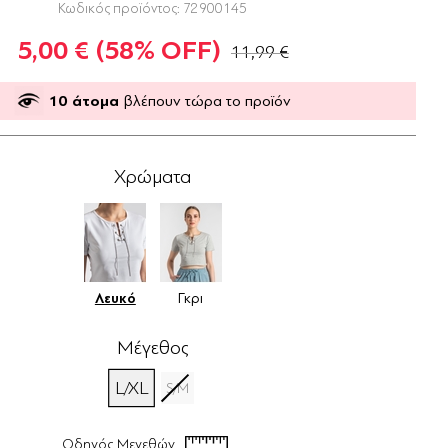
Κωδικός προϊόντος:
72900145
5,00 €
(58% OFF)
11,99 €
10
άτομα
βλέπουν τώρα το προϊόν
Χρώματα
Λευκό
Γκρι
Μέγεθος
L/XL
S/M
Οδηγός Μεγεθών