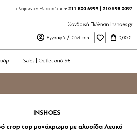
Τηλεφωνική Εξυπηρέτηση:
211 800 6999 | 210 598 0097
Χονδρική Πώληση Inshoes.gr
Εγγραφή
Σύνδεση
0,00 €
ουάρ
Sales | Outlet από 5€
INSHOES
ό crop top μονόχρωμο με αλυσίδα Λευκό