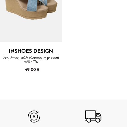
INSHOES DESIGN
Δερμάτινες ψηλές πλατφόρμες με χιαστί
σχέδιο Τζιν
49,00 €