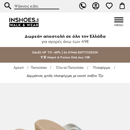
Δωρεάν αποστολή σε όλη την Ελλάδα
για αγορές άνω των 49€
SALES UP TO -60% | 2ο ΚΥΜΑ ΕΚΠΤΩΣΕΩΝ
👙👗 Μαγιό & Ρούχα ΟΛΑ έως 10€
Αρχική
/
Παπούτσια
/
Όλα τα Παπούτσια
/
Πλατφόρμες
/
Δερμάτινες ψηλές πλατφόρμες με χιαστί σχέδιο Τζιν