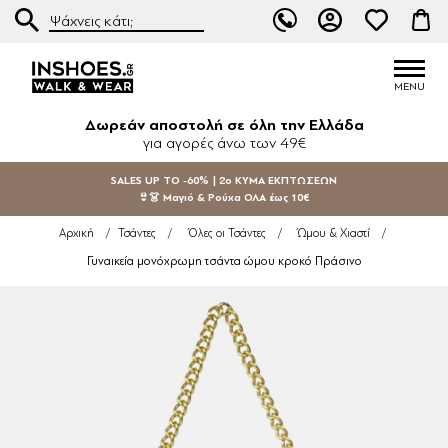
Δωρεάν αποστολή σε όλη την Ελλάδα
για αγορές άνω των 49€
SALES UP TO -60% | 2ο ΚΥΜΑ ΕΚΠΤΩΣΕΩΝ
👙👗 Μαγιό & Ρούχα ΟΛΑ έως 10€
Αρχική
/
Τσάντες
/
Όλες οι Τσάντες
/
Ώμου & Χιαστί
/
Γυναικεία μονόχρωμη τσάντα ώμου κροκό Πράσινο