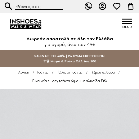
Δωρεάν αποστολή σε όλη την Ελλάδα
για αγορές άνω των 49€
SALES UP TO -60% | 2ο ΚΥΜΑ ΕΚΠΤΩΣΕΩΝ
👙👗 Μαγιό & Ρούχα ΟΛΑ έως 10€
Αρχική
/
Τσάντες
/
Όλες οι Τσάντες
/
Ώμου & Χιαστί
/
Γυναικεία all day τσάντα ώμου με αλυσίδα Σιέλ