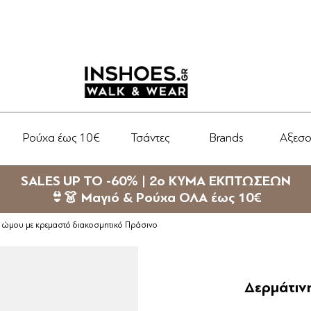
Ρούχα έως 10€
Τσάντες
Brands
Αξεσ
SALES UP TO -60% | 2ο ΚΥΜΑ ΕΚΠΤΩΣΕΩΝ
👙👗 Μαγιό & Ρούχα ΟΛΑ έως 10€
α ώμου με κρεμαστό διακοσμητικό Πράσινο
Δερμάτιν