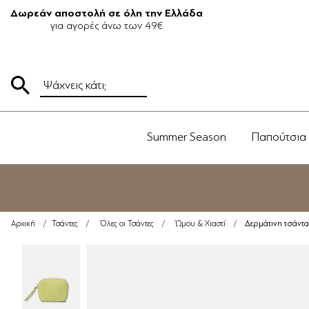
Δωρεάν αποστολή σε όλη την Ελλάδα
για αγορές άνω των 49€
Summer Season
Παπούτσια
Δερμάτινη τσάντ
Αρχική
/
Τσάντες
/
Όλες οι Τσάντες
/
Ώμου & Χιαστί
/