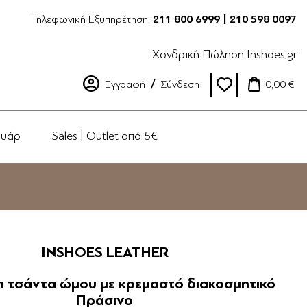
Τηλεφωνική Εξυπηρέτηση:
211 800 6999 | 210 598 0097
Χονδρική Πώληση Inshoes.gr
Εγγραφή
Σύνδεση
0,00 €
ουάρ
Sales | Outlet από 5€
INSHOES LEATHER
η τσάντα ώμου με κρεμαστό διακοσμητικό
Πράσινο