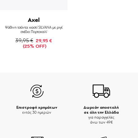
Axel
Ψάθινη τσάντα χιαστί SILVANA με ριγέ
σχέδιο Πορτοκαλί
39,95 €
29,95 €
(25% OFF)
Επιστροφή χρημάτων
Δωρεάν αποστολή
σε όλη την Ελλάδα
εντός 30 ημερών
για παραγγελίες
άνω των 49€