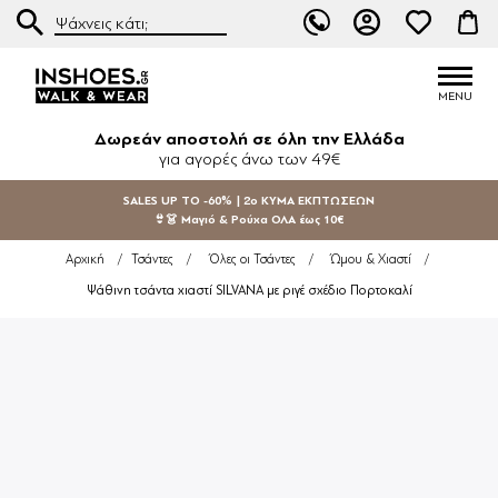
Δωρεάν αποστολή σε όλη την Ελλάδα
για αγορές άνω των 49€
SALES UP TO -60% | 2ο ΚΥΜΑ ΕΚΠΤΩΣΕΩΝ
👙👗 Μαγιό & Ρούχα ΟΛΑ έως 10€
Αρχική
/
Τσάντες
/
Όλες οι Τσάντες
/
Ώμου & Χιαστί
/
Ψάθινη τσάντα χιαστί SILVANA με ριγέ σχέδιο Πορτοκαλί