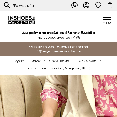
Δωρεάν αποστολή σε όλη την Ελλάδα
για αγορές άνω των 49€
SALES UP TO -60% | 2ο ΚΥΜΑ ΕΚΠΤΩΣΕΩΝ
👙👗 Μαγιό & Ρούχα ΟΛΑ έως 10€
Αρχική
/
Τσάντες
/
Όλες οι Τσάντες
/
Ώμου & Χιαστί
/
Τσαντάκι ώμου με μεταλλικές λεπτομέρειες Φούξια