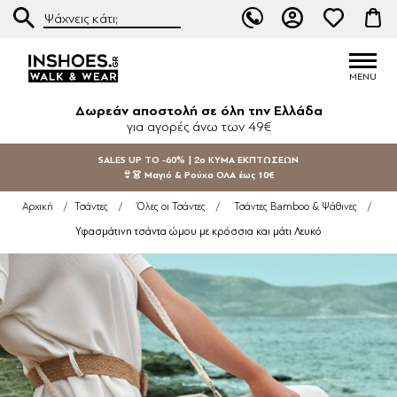
Δωρεάν αποστολή σε όλη την Ελλάδα
για αγορές άνω των 49€
SALES UP TO -60% | 2ο ΚΥΜΑ ΕΚΠΤΩΣΕΩΝ
👙👗 Μαγιό & Ρούχα ΟΛΑ έως 10€
Αρχική
/
Τσάντες
/
Όλες οι Τσάντες
/
Τσάντες Bamboo & Ψάθινες
/
Υφασμάτινη τσάντα ώμου με κρόσσια και μάτι Λευκό