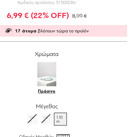
Κωδικός προϊόντος:
51500286
6,99 €
(22% OFF)
8,99 €
17
άτομα
βλέπουν τώρα το προϊόν
Χρώματα
Πράσινο
Μέγεθος
1.10
1.00
1.05
m
m
m
Οδηγός Μεγεθών