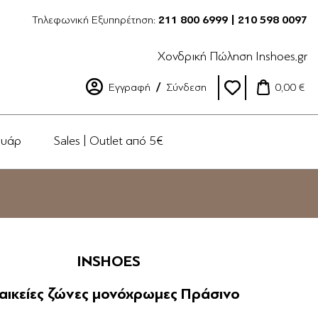
Τηλεφωνική Εξυπηρέτηση:
211 800 6999 | 210 598 0097
Χονδρική Πώληση Inshoes.gr
Εγγραφή
Σύνδεση
0,00 €
ουάρ
Sales | Outlet από 5€
INSHOES
αικείες ζώνες μονόχρωμες Πράσινο