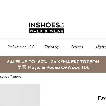
Ρούχα έως 10€
Τσάντες
Brands
Αξεσ
SALES UP TO -60% | 2ο ΚΥΜΑ ΕΚΠΤΩΣΕΩΝ
👙👗 Μαγιό & Ρούχα ΟΛΑ έως 10€
νόχρωμες Πράσινο
Γυν