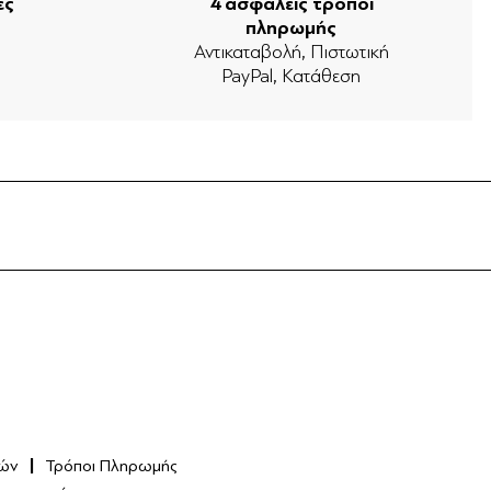
ές
4 ασφαλείς τρόποι
πληρωμής
ν
Αντικαταβολή, Πιστωτική
PayPal, Κατάθεση
ών
Τρόποι Πληρωμής