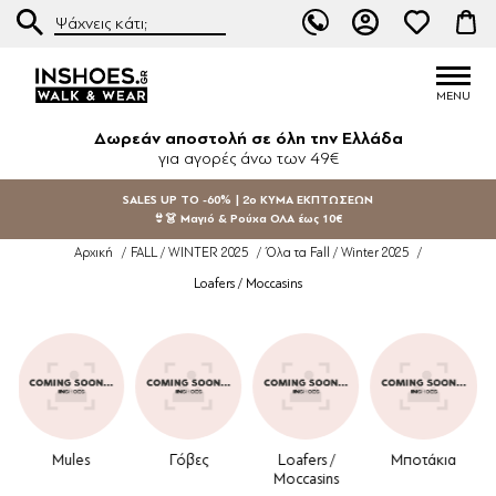
Δωρεάν αποστολή σε όλη την Ελλάδα
για αγορές άνω των 49€
SALES UP TO -60% | 2ο ΚΥΜΑ ΕΚΠΤΩΣΕΩΝ
👙👗 Μαγιό & Ρούχα ΟΛΑ έως 10€
Αρχική
/
FALL / WINTER 2025
/
Όλα τα Fall / Winter 2025
/
Loafers / Moccasins
Mules
Γόβες
Loafers /
Μποτάκια
Ch
Moccasins
T