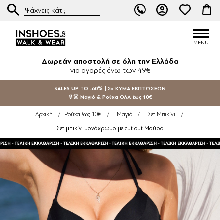
Δωρεάν αποστολή σε όλη την Ελλάδα
για αγορές άνω των 49€
SALES UP TO -60% | 2ο ΚΥΜΑ ΕΚΠΤΩΣΕΩΝ
👙👗 Μαγιό & Ρούχα ΟΛΑ έως 10€
Αρχική
/
Ρούχα έως 10€
/
Μαγιό
/
Σετ Μπικίνι
/
Σετ μπικίνι μονόχρωμο με cut out Μαύρο