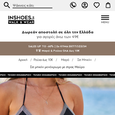
Δωρεάν αποστολή σε όλη την Ελλάδα
για αγορές άνω των 49€
SALES UP TO -60% | 2ο ΚΥΜΑ ΕΚΠΤΩΣΕΩΝ
👙👗 Μαγιό & Ρούχα ΟΛΑ έως 10€
Αρχική
/
Ρούχα έως 10€
/
Μαγιό
/
Σετ Μπικίνι
/
Σετ μπικίνι μονόχρωμο με στρας Μαύρο