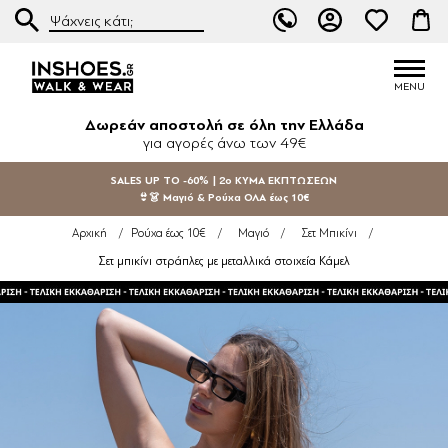
Δωρεάν αποστολή σε όλη την Ελλάδα
για αγορές άνω των 49€
SALES UP TO -60% | 2ο ΚΥΜΑ ΕΚΠΤΩΣΕΩΝ
👙👗 Μαγιό & Ρούχα ΟΛΑ έως 10€
Αρχική
/
Ρούχα έως 10€
/
Μαγιό
/
Σετ Μπικίνι
/
Σετ μπικίνι στράπλες με μεταλλικά στοιχεία Κάμελ