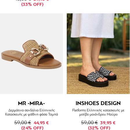
(33% OFF)
MR -MIRA-
INSHOES DESIGN
Δερμάτινα σανδάλια Ελληνικής
Flatforms Ελληνικής κατασκευής με
Κατασκευής με ψάθινη φάσα Ταμπά
μοτίβο μαιάνδρου Μαύρο
59,00 €
59,00 €
44,95 €
39,95 €
(24% OFF)
(32% OFF)