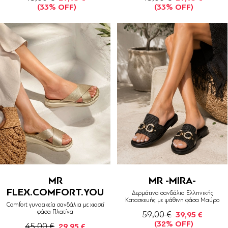
(33% OFF)
(33% OFF)
MR
MR -MIRA-
FLEX.COMFORT.YOU
Δερμάτινα σανδάλια Ελληνικής
Κατασκευής με ψάθινη φάσα Μαύρο
Comfort γυναεικεία σανδάλια με χιαστί
φάσα Πλατίνα
59,00 €
39,95 €
(32% OFF)
45,00 €
29,95 €