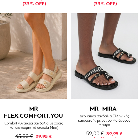
(33% OFF)
(33% OFF)
MR
MR -MIRA-
FLEX.COMFORT.YOU
Δερμάτινα σανδάλια Ελληνικής
κατασκευής με μοτίβο Μαιάνδρου
Comfort γυναικεία σανδάλια με φάσες
Μαύρο
και διακοσμητικά στοιχεία Μπεζ
59,00 €
39,95 €
45,00 €
29,95 €