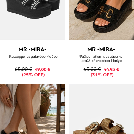
MR -MIRA-
MR -MIRA-
Πλατφόρμες με μαίανδρο Μαύρο
Ψάθινα flatforms με φάσα και
μεταλλική αγκράφα Μαύρο
65,00 €
65,00 €
49,00 €
44,95 €
(25% OFF)
(31% OFF)