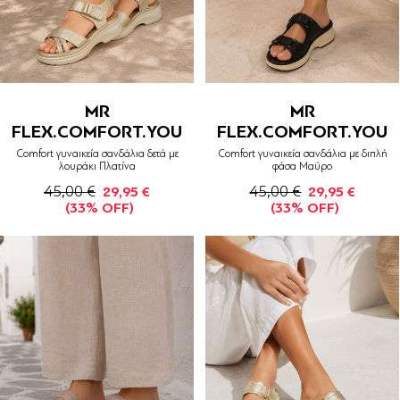
MR
MR
FLEX.COMFORT.YOU
FLEX.COMFORT.YOU
Comfort γυναικεία σανδάλια δετά με
Comfort γυναικεία σανδάλια με διπλή
λουράκι Πλατίνα
φάσα Μαύρο
45,00 €
45,00 €
29,95 €
29,95 €
(33% OFF)
(33% OFF)