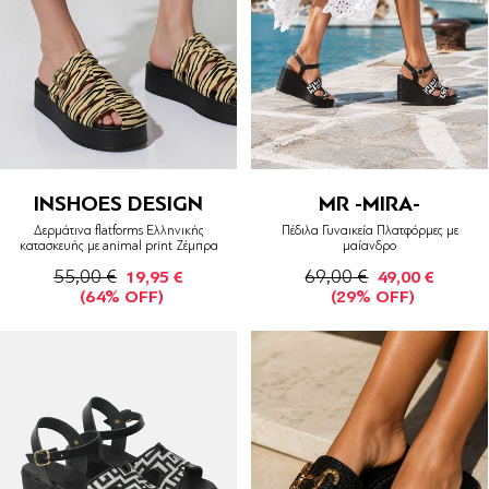
INSHOES DESIGN
MR -MIRA-
Δερμάτινα flatforms Ελληνικής
Πέδιλα Γυναικεία Πλατφόρμες με
κατασκευής με animal print Ζέμπρα
μαίανδρο
55,00 €
69,00 €
19,95 €
49,00 €
(64% OFF)
(29% OFF)