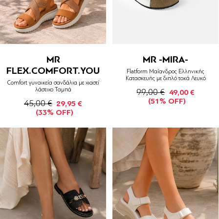
MR
MR -MIRA-
FLEX.COMFORT.YOU
Flatform Μαίανδρος Ελληνικής
Κατασκευής με διπλό τοκά Λευκό
Comfort γυναικεία σανδάλια με χιαστί
λάστιχο Ταμπά
99,00 €
49,00 €
(51% OFF)
45,00 €
29,95 €
(33% OFF)