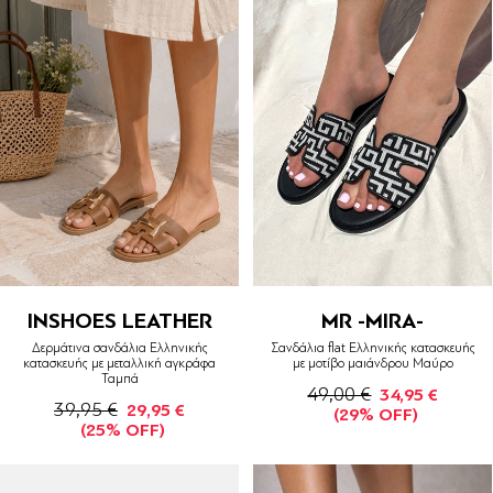
INSHOES LEATHER
MR -MIRA-
Δερμάτινα σανδάλια Ελληνικής
Σανδάλια flat Ελληνικής κατασκευής
κατασκευής με μεταλλική αγκράφα
με μοτίβο μαιάνδρου Μαύρο
Ταμπά
49,00 €
34,95 €
39,95 €
29,95 €
(29% OFF)
(25% OFF)