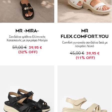
MR -MIRA-
MR
FLEX.COMFORT.YOU
Σανδάλια ψάθινα Ελληνικής
Κατασκευής με αγκράφα Μαύρο
Comfort γυναικεία σανδάλια δετά με
λουράκι Λευκό
59,00 €
39,95 €
(32% OFF)
45,00 €
39,95 €
(11% OFF)