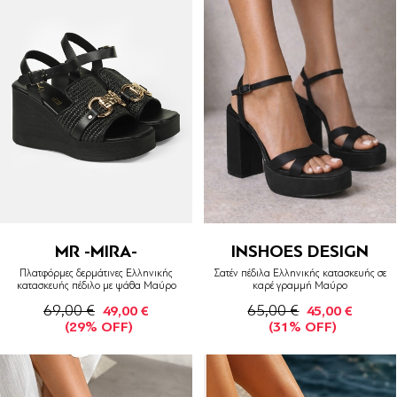
MR -MIRA-
INSHOES DESIGN
Πλατφόρμες δερμάτινες Ελληνικής
Σατέν πέδιλα Ελληνικής κατασκευής σε
κατασκευής πέδιλο με ψάθα Μαύρο
καρέ γραμμή Μαύρο
69,00 €
65,00 €
49,00 €
45,00 €
(29% OFF)
(31% OFF)