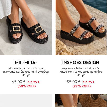
MR -MIRA-
INSHOES DESIGN
Ψάθινα flatforms με φάσα με
Δερμάτινα flatfοrms Ελληνικής
ανοίγματα και διακοσμητική αγκράφα
κατασκευής με λουράκια μαίανδρο
Μαύρο
Μαύρο
65,00 €
55,00 €
39,95 €
39,95 €
(39% OFF)
(27% OFF)