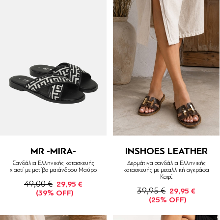
MR -MIRA-
INSHOES LEATHER
Σανδάλια Ελληνικής κατασκευής
Δερμάτινα σανδάλια Ελληνικής
χιαστί με μοτίβο μαιάνδρου Μαύρο
κατασκευής με μεταλλική αγκράφα
Καφέ
49,00 €
29,95 €
39,95 €
29,95 €
(39% OFF)
(25% OFF)