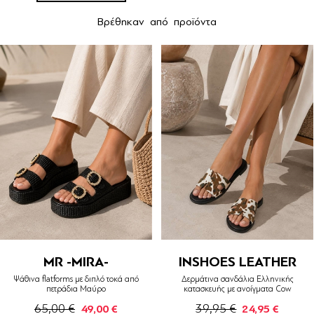
Βρέθηκαν
από
προϊόντα
MR -MIRA-
INSHOES LEATHER
Ψάθινα flatforms με διπλό τοκά από
Δερμάτινα σανδάλια Ελληνικής
πετράδια Μαύρο
κατασκευής με ανοίγματα Cow
65,00 €
39,95 €
49,00 €
24,95 €