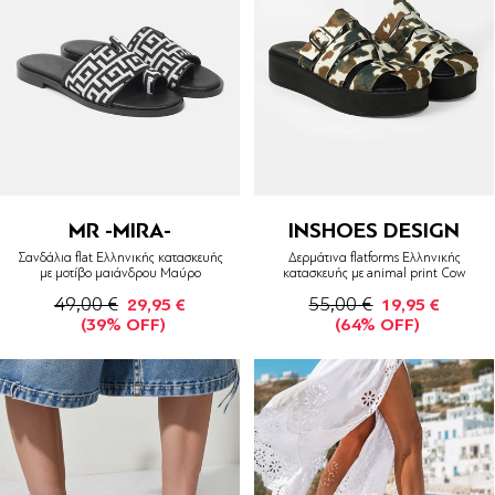
MR -MIRA-
INSHOES DESIGN
Σανδάλια flat Ελληνικής κατασκευής
Δερμάτινα flatforms Ελληνικής
με μοτίβο μαιάνδρου Μαύρο
κατασκευής με animal print Cow
49,00 €
55,00 €
29,95 €
19,95 €
(39% OFF)
(64% OFF)