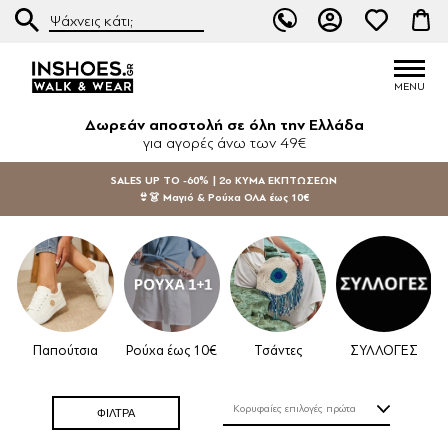
Δωρεάν αποστολή σε όλη την Ελλάδα
για αγορές άνω των 49€
SALES UP TO -60% | 2ο ΚΥΜΑ ΕΚΠΤΩΣΕΩΝ
👙👗 Μαγιό & Ρούχα ΟΛΑ έως 10€
n
Παπούτσια
Ρούχα έως 10€
Τσάντες
ΣΥΛΛΟΓΕΣ
ΦΙΛΤΡΑ