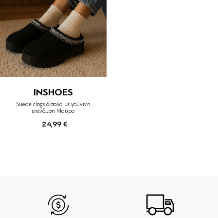
INSHOES
Suede clogs δίσολα με γούνινη
επένδυση Μαύρο
24,99 €