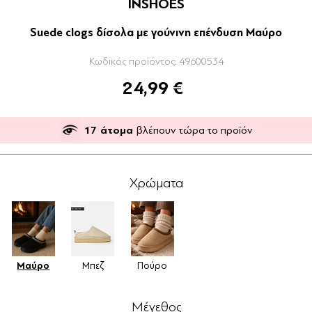
INSHOES
Suede clogs δίσολα με γούνινη επένδυση Μαύρο
Κωδικός προϊόντος:
49600534
24,99 €
17
άτομα
βλέπουν τώρα το προϊόν
Χρώματα
Μαύρο
Μπεζ
Πούρο
Μέγεθος