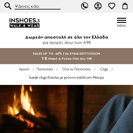
Δωρεάν αποστολή σε όλη την Ελλάδα
για αγορές άνω των 49€
SALES UP TO -60% | 2ο ΚΥΜΑ ΕΚΠΤΩΣΕΩΝ
👙👗 Μαγιό & Ρούχα ΟΛΑ έως 10€
Αρχική
/
Παπούτσια
/
Όλα τα Παπούτσια
/
Clogs
/
Suede clogs δίσολα με γούνινη επένδυση Μαύρο