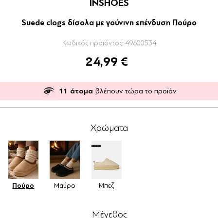
INSHOES
Suede clogs δίσολα με γούνινη επένδυση Πούρο
Κωδικός προϊόντος:
49600534
24,99 €
11
άτομα
βλέπουν τώρα το προϊόν
Χρώματα
Πούρο
Μαύρο
Μπεζ
Μέγεθος