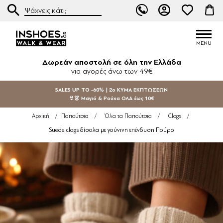
Δωρεάν αποστολή σε όλη την Ελλάδα
για αγορές άνω των 49€
SALES UP TO -60% | 2ο ΚΥΜΑ ΕΚΠΤΩΣΕΩΝ
👙👗 Μαγιό & Ρούχα ΟΛΑ έως 10€
Αρχική
/
Παπούτσια
/
Όλα τα Παπούτσια
/
Clogs
/
Suede clogs δίσολα με γούνινη επένδυση Πούρο