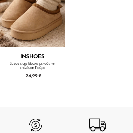
INSHOES
Suede clogs δίσολα με γούνινη
επένδυση Πούρο
24,99 €