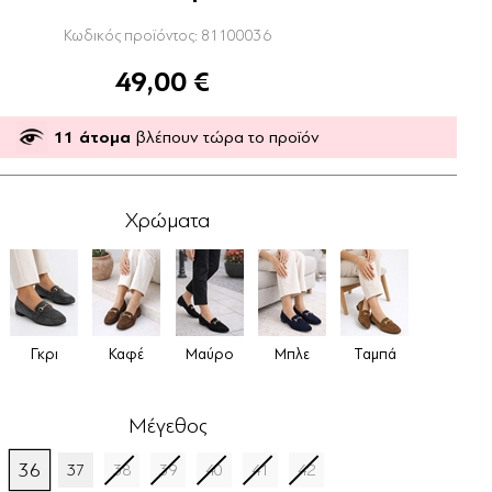
Κωδικός προϊόντος:
81100036
49,00 €
11
άτομα
βλέπουν τώρα το προϊόν
Χρώματα
Γκρι
Καφέ
Μαύρο
Μπλε
Ταμπά
Μέγεθος
36
37
38
39
40
41
42