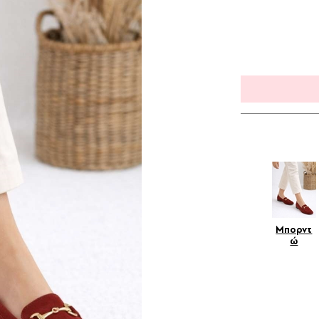
Μπορντ
ώ