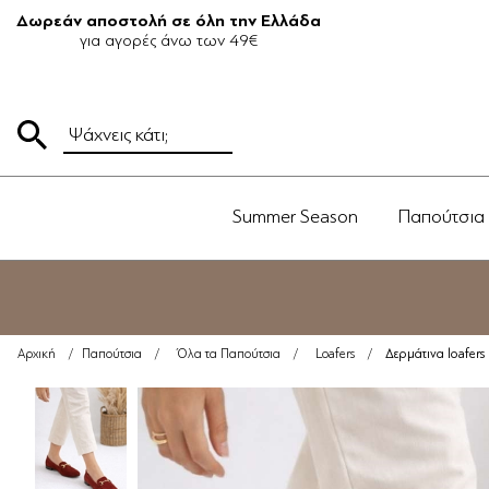
Δωρεάν αποστολή σε όλη την Ελλάδα
για αγορές άνω των 49€
Summer Season
Παπούτσια
Δερμάτινα loafer
Αρχική
/
Παπούτσια
/
Όλα τα Παπούτσια
/
Loafers
/