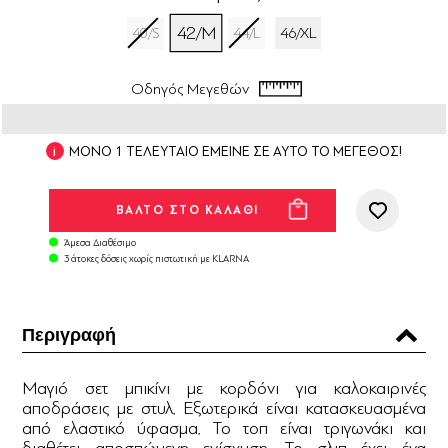
42/M
40/S
44/L
46/XL
Οδηγός Μεγεθών
ΜΟΝΟ 1 ΤΕΛΕΥΤΑΙΟ ΕΜΕΙΝΕ ΣΕ ΑΥΤΟ ΤΟ ΜΕΓΕΘΟΣ!
Άμεσα Διαθέσιμο
3 άτοκες δόσεις χωρίς πιστωτική με KLARNA
Περιγραφή
Μαγιό σετ μπικίνι με κορδόνι για καλοκαιρινές
αποδράσεις με στυλ. Εξωτερικά είναι κατασκευασμένα
από ελαστικό ύφασμα. Το τοπ είναι τριγωνάκι και
διαθέτει αποσπώμενη ενίσχυση. Το σλιπ έχει ένα