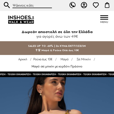
Δωρεάν αποστολή σε όλη την Ελλάδα
για αγορές άνω των 49€
SALES UP TO -60% | 2ο ΚΥΜΑ ΕΚΠΤΩΣΕΩΝ
👙👗 Μαγιό & Ρούχα ΟΛΑ έως 10€
Αρχική
/
Ρούχα έως 10€
/
Μαγιό
/
Σετ Μπικίνι
/
Μαγιό σετ μπικίνι με κορδόνι Πράσινο