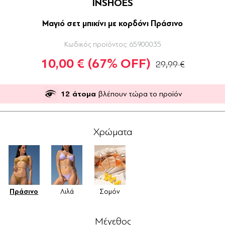
INSHOES
Μαγιό σετ μπικίνι με κορδόνι Πράσινο
Κωδικός προϊόντος:
65900035
10,00 €
(67% OFF)
29,99 €
12
άτομα
βλέπουν τώρα το προϊόν
Χρώματα
Πράσινο
Λιλά
Σομόν
Μέγεθος