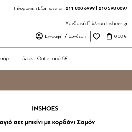
Τηλεφωνική Εξυπηρέτηση:
211 800 6999 | 210 598 0097
Χονδρική Πώληση Inshoes.gr
Εγγραφή
Σύνδεση
0,00 €
ουάρ
Sales | Outlet από 5€
INSHOES
αγιό σετ μπικίνι με κορδόνι Σομόν