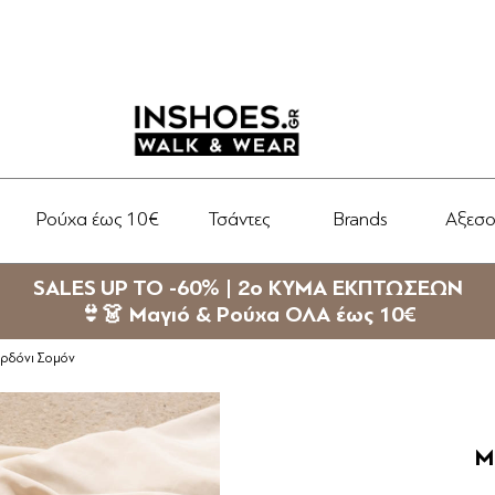
Ρούχα έως 10€
Τσάντες
Brands
Αξεσ
SALES UP TO -60% | 2ο ΚΥΜΑ ΕΚΠΤΩΣΕΩΝ
👙👗 Μαγιό & Ρούχα ΟΛΑ έως 10€
κορδόνι Σομόν
Μ