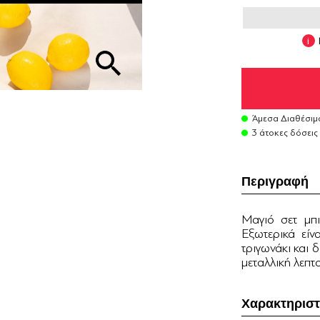
Άμεσα Διαθέσιμ
3 άτοκες δόσεις
Περιγραφή
Μαγιό σετ μπι
Εξωτερικά είν
τριγωνάκι και 
μεταλλική λεπτ
Χαρακτηριστ