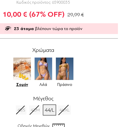
Κωδικός προϊόντος:
65900035
10,00 €
(67% OFF)
29,99 €
23
άτομα
βλέπουν τώρα το προϊόν
Χρώματα
Σομόν
Λιλά
Πράσινο
Μέγεθος
44/L
40/S
42/M
46/XL
Οδηγός Μεγεθών