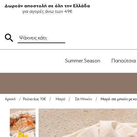
Δωρεάν αποστολή σε όλη την Ελλάδα
για αγορές άνω των 49€
Summer Season
Παπούτσια
Μαγιό σετ μπικίνι με 
Αρχική
/
Ρούχα έως 10€
/
Μαγιό
/
Σετ Μπικίνι
/