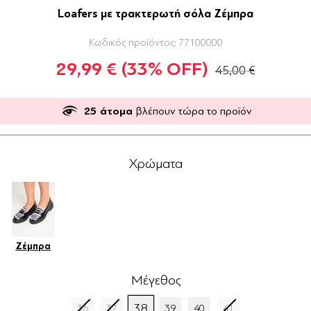
Loafers με τρακτερωτή σόλα Ζέμπρα
Κωδικός προϊόντος:
77100000
29,99 €
(33% OFF)
45,00 €
25
άτομα
βλέπουν τώρα το προϊόν
Χρώματα
Ζέμπρα
Μέγεθος
38
36
37
39
40
41