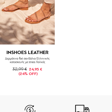
INSHOES LEATHER
Δερμάτινα flat σανδάλια Ελληνικής
κατασκευής με strass Χαλκός
32,99 €
24,95 €
(24% OFF)