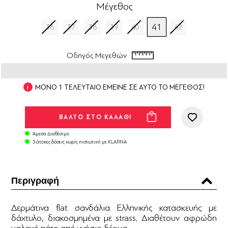
Μέγεθος
41
36
37
38
39
40
42
Οδηγός Μεγεθών
ΜΟΝΟ 1 ΤΕΛΕΥΤΑΙΟ ΕΜΕΙΝΕ ΣΕ ΑΥΤΟ ΤΟ ΜΕΓΕΘΟΣ!
Άμεσα Διαθέσιμο
3 άτοκες δόσεις χωρίς πιστωτική με KLARNA
Περιγραφή
Δερμάτινα flat σανδάλια Ελληνικής κατασκευής με
δάχτυλο, διακοσμημένα με strass. Διαθέτουν αφρώδη
μαλακό πάτο από γνήσιο δέρμα.