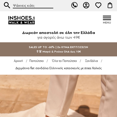
Δωρεάν αποστολή σε όλη την Ελλάδα
για αγορές άνω των 49€
SALES UP TO -60% | 2ο ΚΥΜΑ ΕΚΠΤΩΣΕΩΝ
👙👗 Μαγιό & Ρούχα ΟΛΑ έως 10€
Αρχική
/
Παπούτσια
/
Όλα τα Παπούτσια
/
Σανδάλια
/
Δερμάτινα flat σανδάλια Ελληνικής κατασκευής με strass Χαλκός