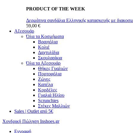
PRODUCT OF THE WEEK
Δερμάτινα σανδάλια Ελληνικής κατασκευής με διακοσ
59,00 €
Αξεσουάρ
Όλα τα Κοσμήματα
Βραχιόλια
Κολιέ
Δαχτυλίδια
Σκουλαρίκια
Όλα τα Αξεσουάρ
Θήκες Γυαλιών
Πορτοφόλια
Ζώνες
Καπέλα
Κορδέλες
Γυαλιά Ηλίου
Scrunchies
Στέκες Μαλλιών
Sales | Outlet από 5€
Χονδρική Πώληση Inshoes.gr
Εγγραφή