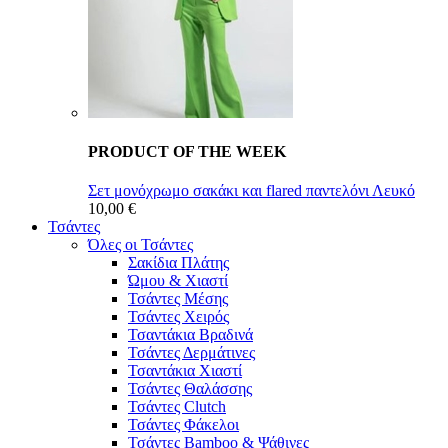
PRODUCT OF THE WEEK
Σετ μονόχρωμο σακάκι και flared παντελόνι Λευκό
10,00 €
Τσάντες
Όλες οι Τσάντες
Σακίδια Πλάτης
Ώμου & Χιαστί
Τσάντες Μέσης
Τσάντες Χειρός
Τσαντάκια Βραδινά
Τσάντες Δερμάτινες
Τσαντάκια Χιαστί
Τσάντες Θαλάσσης
Τσάντες Clutch
Τσάντες Φάκελοι
Τσάντες Bamboo & Ψάθινες