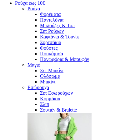
Ρούχα έως 10€
Ρούχα
Φορέματα
Παντελόνια
Μπλούζες & Τοπ
Σετ Ρούχων
Καφτάνια & Τουνίκ
Σορτσάκια
Φούστες
Πουκάμισα
Πανωφόρια & Μπουφάν
Μαγιό
Σετ Μπικίνι
Ολόσωμα
Μπικίνι
Εσώρουχα
Σετ Εσωρούχων
Κορμάκια
Σλιπ
Σουτιέν & Bralette