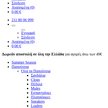
Σύνδεση
Αγαπημένα
(0)
0,00 €
211 80 06 999
Εγγραφή
Σύνδεση
Αγαπημένα
(0)
0,00 €
Δωρεάν αποστολή σε όλη την Ελλάδα
για αγορές άνω των 49€
Summer Season
Παπούτσια
Όλα τα Παπούτσια
Σανδάλια
Clogs
Πέδιλα
Mules
Εσπαντρίγιες
Πλατφόρμες
Sneakers
Loafers