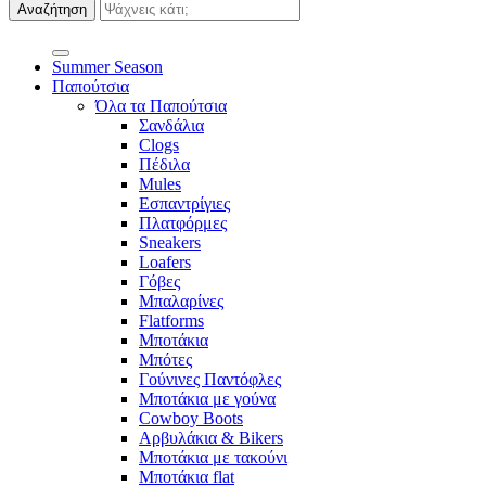
Summer Season
Παπούτσια
Όλα τα Παπούτσια
Σανδάλια
Clogs
Πέδιλα
Mules
Εσπαντρίγιες
Πλατφόρμες
Sneakers
Loafers
Γόβες
Μπαλαρίνες
Flatforms
Μποτάκια
Μπότες
Γούνινες Παντόφλες
Μποτάκια με γούνα
Cowboy Boots
Αρβυλάκια & Bikers
Μποτάκια με τακούνι
Μποτάκια flat