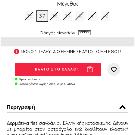
Μέγεθος
37
36
38
39
40
41
42
Οδηγός Μεγεθών
ΜΟΝΟ 1 ΤΕΛΕΥΤΑΙΟ ΕΜΕΙΝΕ ΣΕ ΑΥΤΟ ΤΟ ΜΕΓΕΘΟΣ!
Άμεσα Διαθέσιμο
3 άτοκες δόσεις χωρίς πιστωτική με KLARNA
Περιγραφή
Δερμάτινα flat σανδάλια, Ελληνικής κατασκευής. Δένουν
με μπαρέτα στον αστράγαλο ενώ διαθέτουν ελαστική
αντιολισθητική σόλα για άνετο βάδισμα.