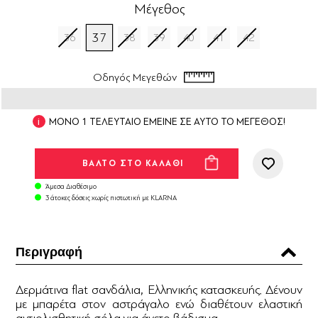
Μέγεθος
37
36
38
39
40
41
42
Οδηγός Μεγεθών
ΜΟΝΟ 1 ΤΕΛΕΥΤΑΙΟ ΕΜΕΙΝΕ ΣΕ ΑΥΤΟ ΤΟ ΜΕΓΕΘΟΣ!
Άμεσα Διαθέσιμο
3 άτοκες δόσεις χωρίς πιστωτική με KLARNA
Περιγραφή
Δερμάτινα flat σανδάλια, Ελληνικής κατασκευής. Δένουν
με μπαρέτα στον αστράγαλο ενώ διαθέτουν ελαστική
αντιολισθητική σόλα για άνετο βάδισμα.