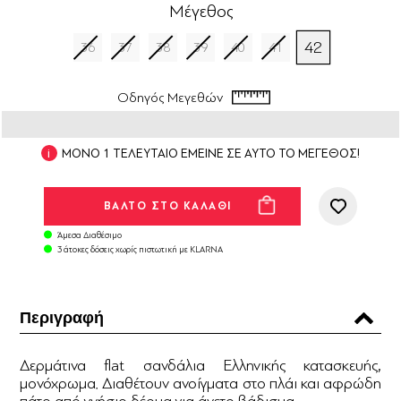
Μέγεθος
42
36
37
38
39
40
41
Οδηγός Μεγεθών
ΜΟΝΟ 1 ΤΕΛΕΥΤΑΙΟ ΕΜΕΙΝΕ ΣΕ ΑΥΤΟ ΤΟ ΜΕΓΕΘΟΣ!
Άμεσα Διαθέσιμο
3 άτοκες δόσεις χωρίς πιστωτική με KLARNA
Περιγραφή
Δερμάτινα flat σανδάλια Ελληνικής κατασκευής,
μονόχρωμα. Διαθέτουν ανοίγματα στο πλάι και αφρώδη
πάτο από γνήσιο δέρμα για άνετο βάδισμα.