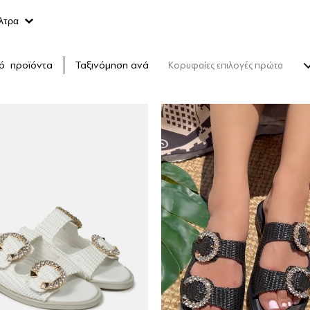
λτρα
ό
προϊόντα
Ταξινόμηση ανά