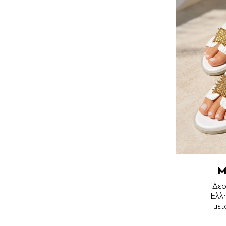
M
Δερ
Ελλ
μετ