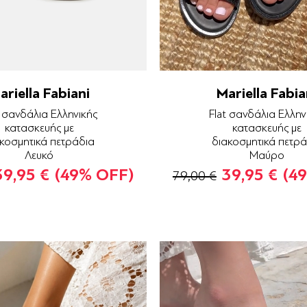
ariella Fabiani
Mariella Fabia
t σανδάλια Ελληνικής
Flat σανδάλια Ελλην
κατασκευής με
κατασκευής με
κοσμητικά πετράδια
διακοσμητικά πετρά
Λευκό
Μαύρο
39,95 €
(49% OFF)
39,95 €
(4
79,00 €