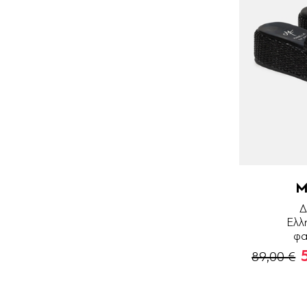
M
Δ
Ελλ
φα
89,00 €