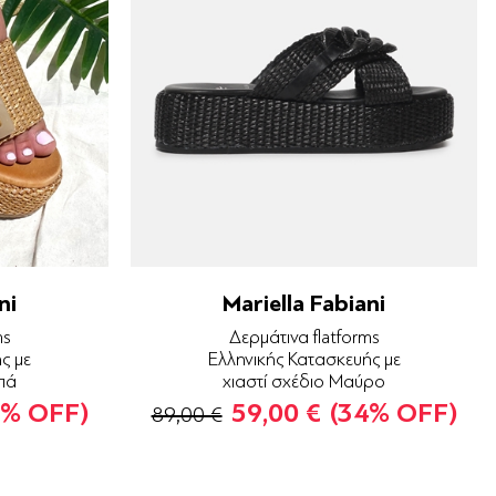
ni
Mariella Fabiani
ms
Δερμάτινα flatforms
ς με
Ελληνικής Κατασκευής με
πά
χιαστί σχέδιο Μαύρο
4% OFF)
59,00 €
(34% OFF)
89,00 €