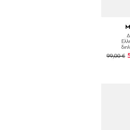
M
Δ
Ελλ
διπ
99,00 €