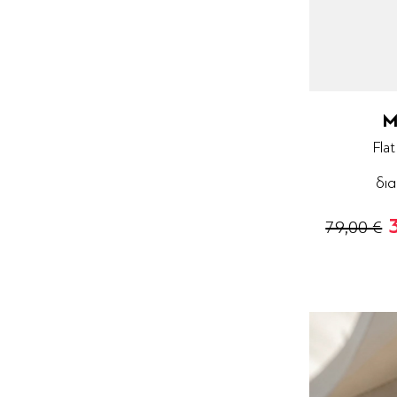
M
Fla
δια
79,00 €