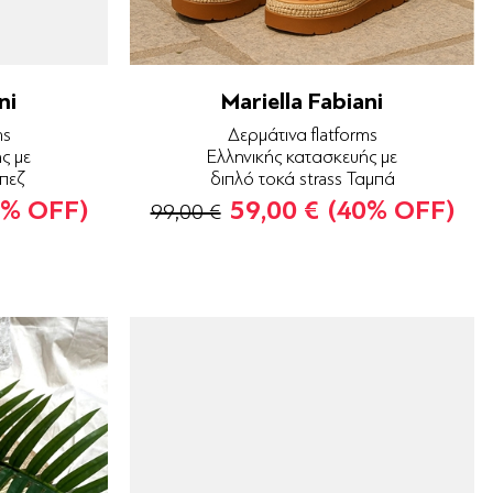
ni
Mariella Fabiani
ms
Δερμάτινα flatforms
ς με
Ελληνικής κατασκευής με
Μπεζ
διπλό τοκά strass Ταμπά
0% OFF)
59,00 €
(40% OFF)
99,00 €