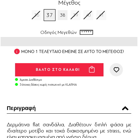
Μέγεθος
37
36
38
39
40
41
Οδηγός Μεγεθών
ΜΟΝΟ 1 ΤΕΛΕΥΤΑΙΟ ΕΜΕΙΝΕ ΣΕ ΑΥΤΟ ΤΟ ΜΕΓΕΘΟΣ!
Άμεσα Διαθέσιμο
3 άτοκες δόσεις χωρίς πιστωτική με KLARNA
Περιγραφή
Δερμάτινα flat σανδάλια. Διαθέτουν διπλή φάσα με
ιδιαίτερο μοτίβο και τοκά διακοσμημένο με strass, ενώ
είναι κατασκευασμένα από γνήσιο δέρμα.