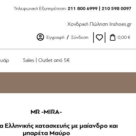
Τηλεφωνική Εξυπηρέτηση:
211 800 6999 | 210 598 0097
Χονδρική Πώληση Inshoes.gr
Εγγραφή
Σύνδεση
0,00 €
ουάρ
Sales | Outlet από 5€
MR -MIRA-
α Ελληνικής κατασκευής με μαίανδρο και
μπαρέτα Μαύρο