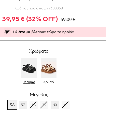
Κωδικός προϊόντος:
77300058
39,95 €
(32% OFF)
59,00 €
14
άτομα
βλέπουν τώρα το προϊόν
Χρώματα
Μαύρο
Χρυσό
Μέγεθος
36
37
38
39
40
41