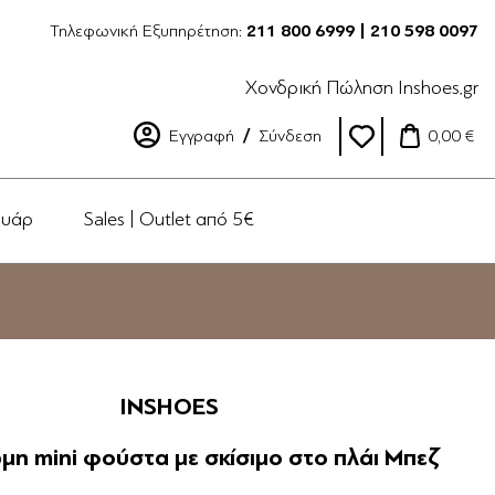
Τηλεφωνική Εξυπηρέτηση:
211 800 6999 | 210 598 0097
Χονδρική Πώληση Inshoes.gr
Εγγραφή
Σύνδεση
0,00 €
ουάρ
Sales | Outlet από 5€
INSHOES
η mini φούστα με σκίσιμο στο πλάι Μπεζ