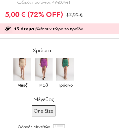
Κωδικός προϊόντος:
49400441
5,00 €
(72% OFF)
17,99 €
13
άτομα
βλέπουν τώρα το προϊόν
Χρώματα
Μπεζ
Μωβ
Πράσινο
Μέγεθος
One Size
Οδηγός Μεγεθών