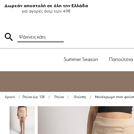
Δωρεάν αποστολή σε όλη την Ελλάδα
για αγορές άνω των 49€
Summer Season
Παπούτσια
Μονόχρωμη mini φούστα
Αρχική
/
Ρούχα έως 10€
/
Ρούχα
/
Φούστες
/