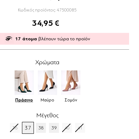
Κωδικός προϊόντος:
47500085
34,95 €
17
άτομα
βλέπουν τώρα το προϊόν
Χρώματα
Πράσινο
Μαύρο
Σομόν
Μέγεθος
37
36
38
39
40
41