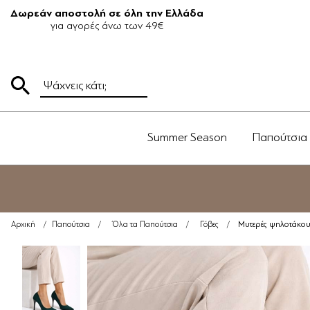
Δωρεάν αποστολή σε όλη την Ελλάδα
για αγορές άνω των 49€
Summer Season
Παπούτσια
Μυτερές ψηλοτάκου
Αρχική
/
Παπούτσια
/
Όλα τα Παπούτσια
/
Γόβες
/