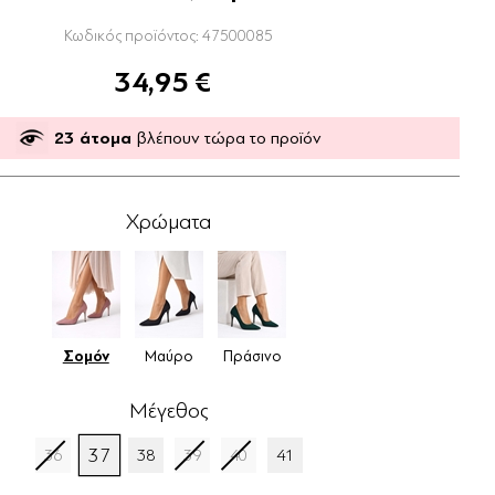
Κωδικός προϊόντος:
47500085
34,95 €
23
άτομα
βλέπουν τώρα το προϊόν
Χρώματα
Σομόν
Μαύρο
Πράσινο
Μέγεθος
37
36
38
39
40
41