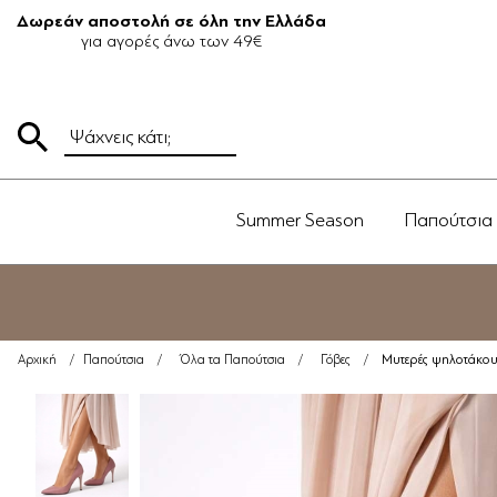
Δωρεάν αποστολή σε όλη την Ελλάδα
για αγορές άνω των 49€
Summer Season
Παπούτσια
Μυτερές ψηλοτάκου
Αρχική
/
Παπούτσια
/
Όλα τα Παπούτσια
/
Γόβες
/