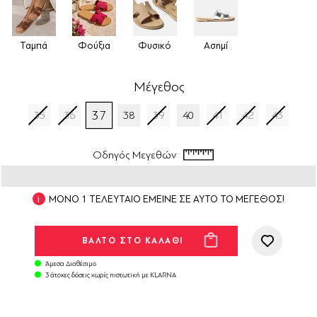
Ταμπά
Φούξια
Φυσικό
Ασημί
Μέγεθος
37
35
36
38
39
40
41
42
43
Οδηγός Μεγεθών
ΜΟΝΟ 1 ΤΕΛΕΥΤΑΙΟ ΕΜΕΙΝΕ ΣΕ ΑΥΤΟ ΤΟ ΜΕΓΕΘΟΣ!
Άμεσα Διαθέσιμο
3 άτοκες δόσεις χωρίς πιστωτική με KLARNA